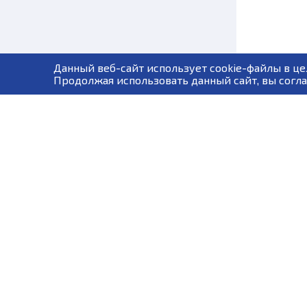
Данный веб-сайт использует cookie-файлы в це
Продолжая использовать данный сайт, вы согла
ЧОУ ДПО "Учебный центр "ПРОГРЕСС" реализует программы п
обучения и дополнительного профессионального образования
правовым документам Ростехнадзора, Министерства транспор
и МЧС.
© 2007-2026 ЧОУ ДПО "Учебный центр "ПРОГРЕСС"