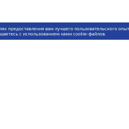
лях предоставления вам лучшего пользовательского опыт
шаетесь с использованием нами cookie-файлов.
рофессионального
progress-u@yandex.ru
 по нормативно-
+7 (812) 380-04-17
+7 (812) 
та, Министерства труда
+7 (812) 380-04-21
+7 (812) 
89119232740
89119232
89119233770