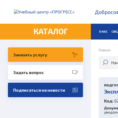
Добросов
КАТАЛОГ
О НАС
СВЕ
Главная
Заказать услугу
Задать вопрос
подгот
Подписаться на новости
Эксп
Код:
0
Докуме
уведомл