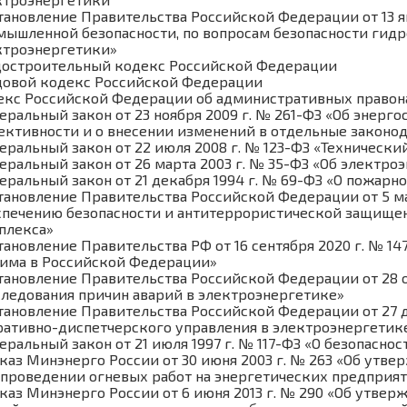
ановление Правительства Российской Федерации от 13 янв
мышленной безопасности, по вопросам безопасности гидр
ктроэнергетики»
достроительный кодекс Российской Федерации
довой кодекс Российской Федерации
екс Российской Федерации об административных право
еральный закон от 23 ноября 2009 г. № 261-ФЗ «Об энер
ективности и о внесении изменений в отдельные законо
еральный закон от 22 июля 2008 г. № 123-ФЗ «Технически
еральный закон от 26 марта 2003 г. № 35-ФЗ «Об электро
еральный закон от 21 декабря 1994 г. № 69-ФЗ «О пожарн
тановление Правительства Российской Федерации от 5 ма
спечению безопасности и антитеррористической защищен
плекса»
тановление Правительства РФ от 16 сентября 2020 г. № 
има в Российской Федерации»
тановление Правительства Российской Федерации от 28 о
следования причин аварий в электроэнергетике»
тановление Правительства Российской Федерации от 27 д
ративно-диспетчерского управления в электроэнергетик
еральный закон от 21 июля 1997 г. № 117-ФЗ «О безопасн
каз Минэнерго России от 30 июня 2003 г. № 263 «Об утв
 проведении огневых работ на энергетических предприятия
каз Минэнерго России от 6 июня 2013 г. № 290 «Об утве