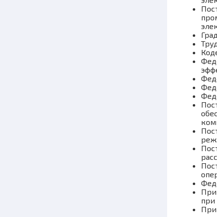
Пост
про
эле
Гра
Тру
Код
Фед
эфф
Фед
Фед
Фед
Пос
обе
ком
Пос
реж
Пос
рас
Пос
опе
Фед
При
при
При