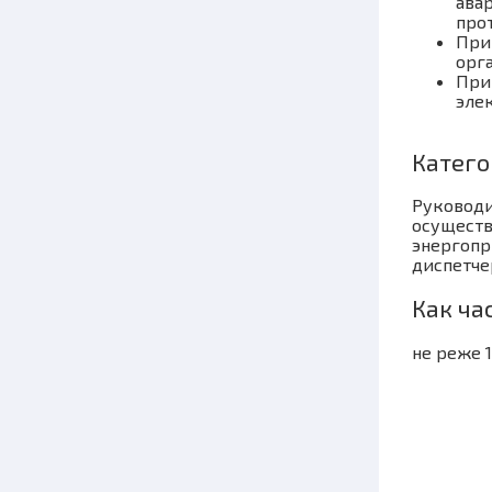
ава
про
При
орг
При
эле
Катего
Руководи
осуществ
энергопр
диспетче
Как ча
не реже 1