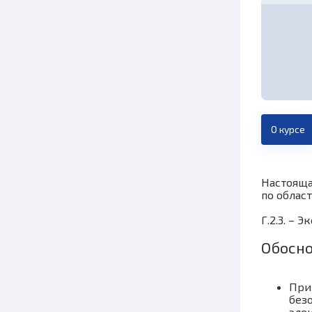
О курсе
Настояща
по област
Г.2.3. –
Обосно
При
без
эле