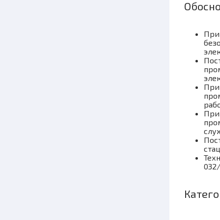
Обосно
При
без
эле
Пост
про
эле
При
про
раб
При
про
слу
Пост
ста
Тех
032/
Катего