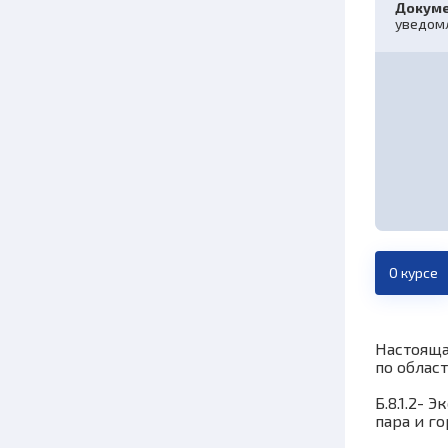
Докуме
уведомл
О курсе
Настояща
по облас
Б.8.1.2-
пара и г