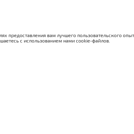
лях предоставления вам лучшего пользовательского опыт
шаетесь с использованием нами cookie-файлов.
рофессионального
progress-u@yandex.ru
 по нормативно-
+7 (812) 380-04-17
+7 (812) 
та, Министерства труда
+7 (812) 380-04-21
+7 (812) 
89119232740
89119232