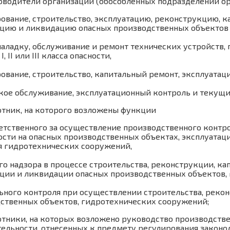
оводители организаций (обособленных подразделений ор
ование, строительство, эксплуатацию, реконструкцию, 
цию и ликвидацию опасных производственных объектов I, I
наладку, обслуживание и ремонт технических устройств
, II или III класса опасности,
ование, строительство, капитальный ремонт, эксплуата
кое обслуживание, эксплуатационный контроль и текущ
отник, на которого возложены функции
ветственного за осуществление производственного конт
ости на опасных производственных объектах, эксплуатац
я гидротехнических сооружений,
го надзора в процессе строительства, реконструкции, ка
ции и ликвидации опасных производственных объектов,
ьного контроля при осуществлении строительства, реко
ственных объектов, гидротехнических сооружений;
отники, на которых возложено руководство производств
тельности, отнесенных к предмету регулирования законо