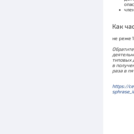
опа
чле
Как ча
не реже 1
Обратите
деятельн
типовых 
в получе
раза в п
https://
sphrase_