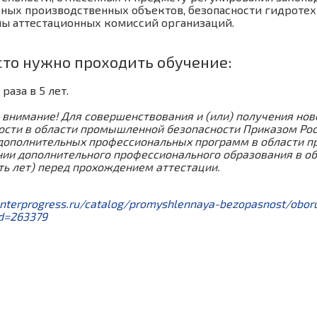
сных производственных объектов, безопасности гидроте
ны аттестационных комиссий организаций.
сто нужно проходить обучение:
 раза в 5 лет.
 внимание! Для совершенствования и (или) получения но
ости в области промышленной безопасности Приказом Рост
дополнительных профессиональных программ в области п
нии дополнительного профессионального образования в о
ять лет) перед прохождением аттестации.
centerprogress.ru/catalog/promyshlennaya-bezopasnost/obo
id=263379