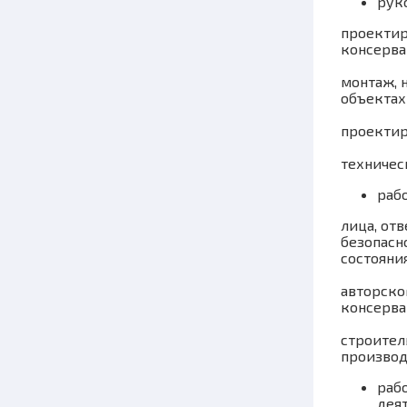
рук
проектир
консерва
монтаж, 
объектах I
проектир
техничес
раб
лица, от
безопасн
состояни
авторско
консерва
строител
производ
раб
дея