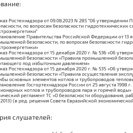
вание:
каз Ростехнадзора от 09.08.2023 N 285 "Об утверждении 
опасности, по вопросам безопасности гидротехнических с
ктроэнергетики"
ановление Правительства Российской Федерации от 13 янв
мышленной безопасности, по вопросам безопасности гидр
ктроэнергетики»
каз Ростехнадзора от 15 декабря 2020 г. № 536 «Об утве
мышленной безопасности «Правила промышленной безопа
отающего под избыточным давлением»
каз Ростехнадзора от 15 декабря 2020 г. № 535 «Об утве
мышленной безопасности «Правила осуществления эксплу
жбы основных элементов котлов и трубопроводов теплов
ановление Госгортехнадзора России от 25 августа 1998 г
ционарных котлов и трубопроводов пара и горячей воды» 
нический регламент ТС «О безопасности оборудования, р
2013) (в ред. решения Совета Евразийской экономической
рия слушателей: