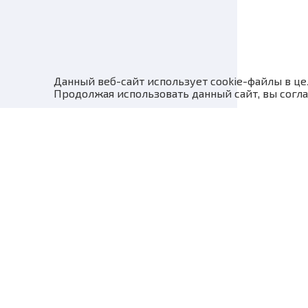
Данный веб-сайт использует cookie-файлы в це
Продолжая использовать данный сайт, вы согла
ЧОУ ДПО "Учебный центр "ПРОГРЕСС" реализует программы п
обучения и дополнительного профессионального образования
правовым документам Ростехнадзора, Министерства транспор
и МЧС.
© 2007-2026 ЧОУ ДПО "Учебный центр "ПРОГРЕСС"