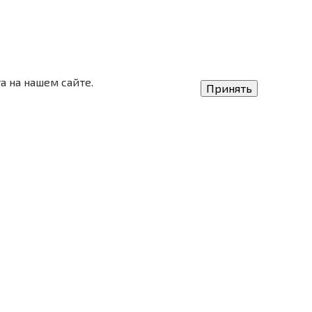
а на нашем сайте.
Принять
Санкт-Петербург
380-04-19
ул. Комиссара Смирнова, дом 15,
литера А
380-13-98
офисы: 402, 403, 404, 407, 427, 428
741
Версия для слабовидящих