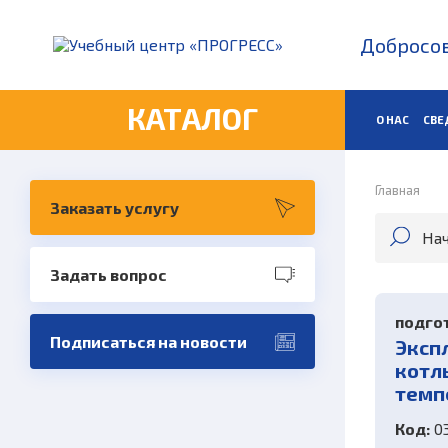
Добросов
КАТАЛОГ
О НАС
СВЕ
Главная
Заказать услугу
Задать вопрос
подгот
Подписаться на новости
Эксп
котл
темп
Код:
03