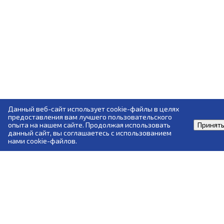
в химической, нефтехимической и
Электромеханик по ремонту и
актами, содержащими государственные
нефтегазоперерабатывающей
обслуживанию подъемных платформ для
нормативные требования охраны труда
промышленности
инвалидов (подготовка)
Безопасные методы и приемы
Слесарь по ремонту и техническому
выполнения работ в ОЗП
обслуживанию гидрооборудования
грузоподъемных машин (переподготока)
Данный веб-сайт использует cookie-файлы в целях
предоставления вам лучшего пользовательского
опыта на нашем сайте. Продолжая использовать
Принят
данный сайт, вы соглашаетесь с использованием
нами cookie-файлов.