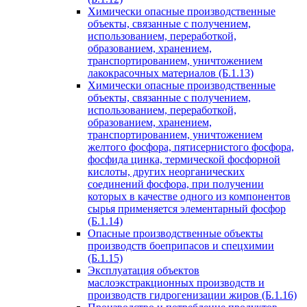
Химически опасные производственные
объекты, связанные с получением,
использованием, переработкой,
образованием, хранением,
транспортированием, уничтожением
лакокрасочных материалов (Б.1.13)
Химически опасные производственные
объекты, связанные с получением,
использованием, переработкой,
образованием, хранением,
транспортированием, уничтожением
желтого фосфора, пятисернистого фосфора,
фосфида цинка, термической фосфорной
кислоты, других неорганических
соединений фосфора, при получении
которых в качестве одного из компонентов
сырья применяется элементарный фосфор
(Б.1.14)
Опасные производственные объекты
производств боеприпасов и спецхимии
(Б.1.15)
Эксплуатация объектов
маслоэкстракционных производств и
производств гидрогенизации жиров (Б.1.16)