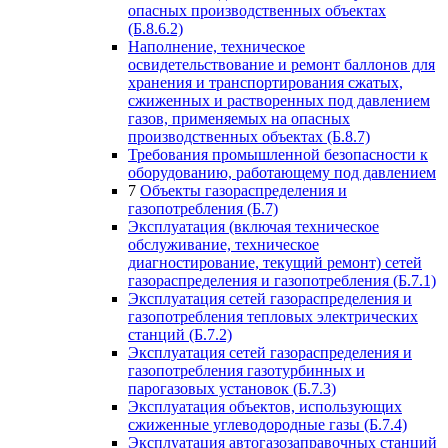
опасных производственных объектах
(Б.8.6.2)
Наполнение, техническое
освидетельствование и ремонт баллонов для
хранения и транспортирования сжатых,
сжиженных и растворенных под давлением
газов, применяемых на опасных
производственных объектах (Б.8.7)
Требования промышленной безопасности к
оборудованию, работающему под давлением
7
Объекты газораспределения и
газопотребления (Б.7)
Эксплуатация (включая техническое
обслуживание, техническое
диагностирование, текущий ремонт) сетей
газораспределения и газопотребления (Б.7.1)
Эксплуатация сетей газораспределения и
газопотребления тепловых электрических
станций (Б.7.2)
Эксплуатация сетей газораспределения и
газопотребления газотурбинных и
парогазовых установок (Б.7.3)
Эксплуатация объектов, использующих
сжиженные углеводородные газы (Б.7.4)
Эксплуатация автогазозаправочных станций