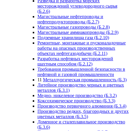
Разведка и разработка морских
месторождений углеводородного сырья
(Б.2.6)
Магистральные нефтепроводы и
нефтепродуктопроводы (Б.2.7)
Магистральные газопроводы (Б.2.8)
Магистральные аммиакопроводы (Б.2.9)
Подземные хранилища газа (Б.2.10)
Ремонтные, монтажные и пусконаладочные
работы на опасных производственных
объектах нефтегазодобычи (Б.2.11)
Разработка нефтяных месторождений
шахтным способом (Б.2.12)
Требования промышленной безопасности в
нефтяной и газовой промышленности
11
Металлургическая промышленность (Б.3)
Литейное производство черных и цветных
металлов (Б.3.1)
Медно- никелевое производство (Б.3.2)
Коксохимическое производство (Б.3.3)
Производство первичного алюминия (Б.3.4)
Производство редких, благородных и других
цветных металлов (Б.3.5)
Доменное и сталеплавильное производство
(Б.3.6)