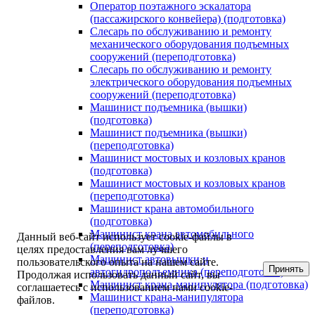
Оператор поэтажного эскалатора
(пассажирского конвейера) (подготовка)
Слесарь по обслуживанию и ремонту
механического оборудования подъемных
сооружений (переподготовка)
Слесарь по обслуживанию и ремонту
электрического оборудования подъемных
сооружений (переподготовка)
Машинист подъемника (вышки)
(подготовка)
Машинист подъемника (вышки)
(переподготовка)
Машинист мостовых и козловых кранов
(подготовка)
Машинист мостовых и козловых кранов
(переподготовка)
Машинист крана автомобильного
(подготовка)
Машинист крана автомобильного
Данный веб-сайт использует cookie-файлы в
(переподготовка)
целях предоставления вам лучшего
Машинист автовышки и
пользовательского опыта на нашем сайте.
Принять
автогидроподъемника (переподготовка)
Продолжая использовать данный сайт, вы
Машинист крана-манипулятора (подготовка)
соглашаетесь с использованием нами cookie-
Машинист крана-манипулятора
файлов.
(переподготовка)