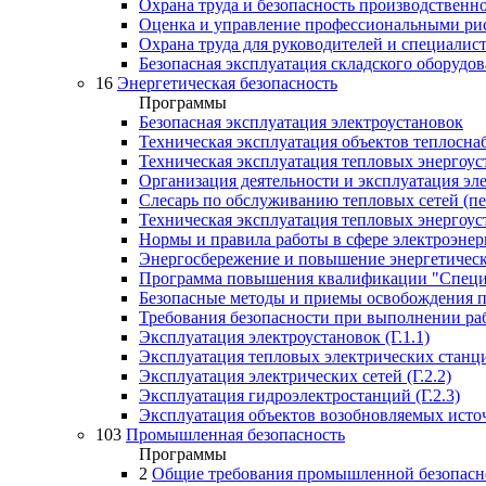
Охрана труда и безопасность производственн
Оценка и управление профессиональными ри
Охрана труда для руководителей и специалис
Безопасная эксплуатация складского оборудо
16
Энергетическая безопасность
Программы
Безопасная эксплуатация электроустановок
Техническая эксплуатация объектов теплосн
Техническая эксплуатация тепловых энергоус
Организация деятельности и эксплуатация эл
Слесарь по обслуживанию тепловых сетей (пе
Техническая эксплуатация тепловых энергоус
Нормы и правила работы в сфере электроэнер
Энергосбережение и повышение энергетическ
Программа повышения квалификации "Специа
Безопасные методы и приемы освобождения по
Требования безопасности при выполнении р
Эксплуатация электроустановок (Г.1.1)
Эксплуатация тепловых электрических станций
Эксплуатация электрических сетей (Г.2.2)
Эксплуатация гидроэлектростанций (Г.2.3)
Эксплуатация объектов возобновляемых источ
103
Промышленная безопасность
Программы
2
Общие требования промышленной безопасно