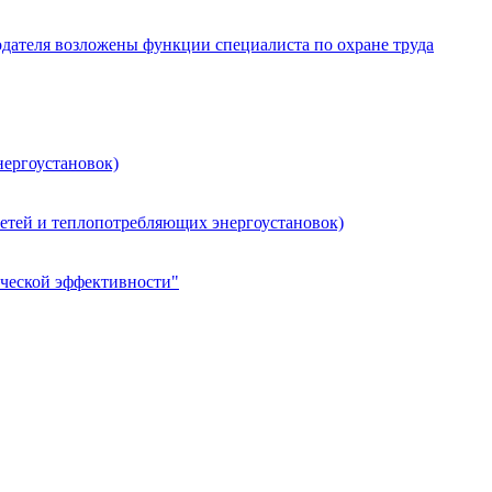
одателя возложены функции специалиста по охране труда
нергоустановок)
сетей и теплопотребляющих энергоустановок)
ческой эффективности"