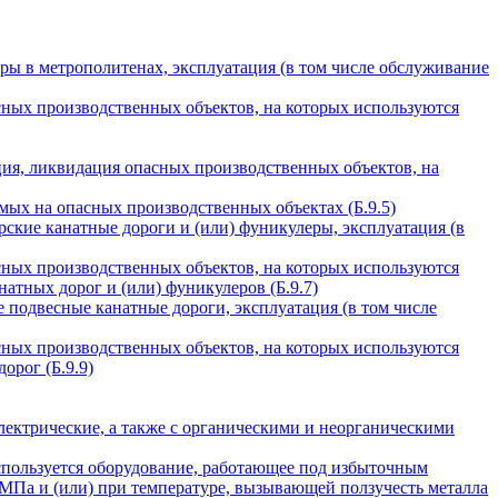
ры в метрополитенах, эксплуатация (в том числе обслуживание
сных производственных объектов, на которых используются
ция, ликвидация опасных производственных объектов, на
ых на опасных производственных объектах (Б.9.5)
ские канатные дороги и (или) фуникулеры, эксплуатация (в
сных производственных объектов, на которых используются
атных дорог и (или) фуникулеров (Б.9.7)
 подвесные канатные дороги, эксплуатация (в том числе
сных производственных объектов, на которых используются
орог (Б.9.9)
лектрические, а также с органическими и неорганическими
спользуется оборудование, работающее под избыточным
 МПа и (или) при температуре, вызывающей ползучесть металла