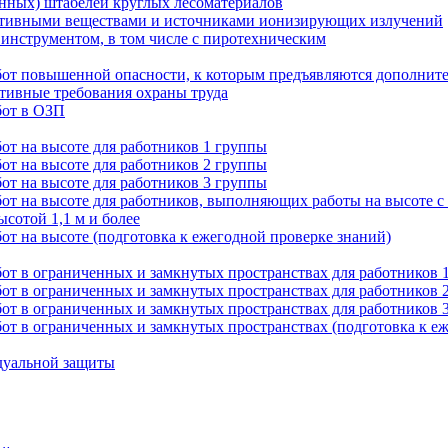
нных) штабелей круглых лесоматериалов
активными веществами и источниками ионизирующих излучений
инструментом, в том числе с пиротехническим
от повышенной опасности, к которым предъявляются дополнит
тивные требования охраны труда
бот в ОЗП
от на высоте для работников 1 группы
от на высоте для работников 2 группы
от на высоте для работников 3 группы
т на высоте для работников, выполняющих работы на высоте с
сотой 1,1 м и более
т на высоте (подготовка к ежегодной проверке знаний)
от в ограниченных и замкнутых пространствах для работников 
от в ограниченных и замкнутых пространствах для работников 
от в ограниченных и замкнутых пространствах для работников 
т в ограниченных и замкнутых пространствах (подготовка к еж
дуальной защиты