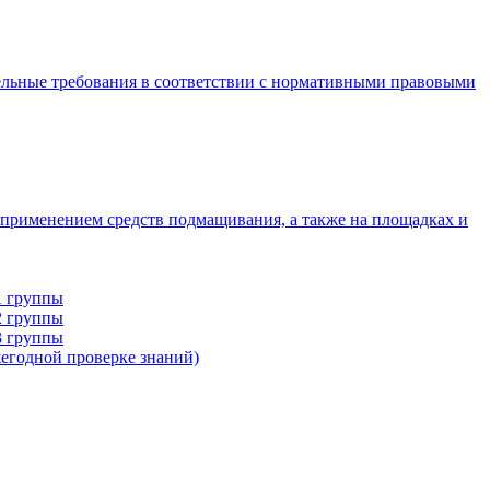
ельные требования в соответствии с нормативными правовыми
 применением средств подмащивания, а также на площадках и
1 группы
2 группы
3 группы
егодной проверке знаний)