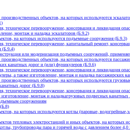
производственных объектов, на которых используются эскалато
1)
ия, техническое перевооружение, консервация и ликвидация опа
ление, монтаж и наладка эскалаторов (Б.9.2)
ктов, на которых используются подъемные сооружения (Б.9.3)
ия, техническое перевооружение, капитальный ремонт, консерва
(Б.9.4)
онструкция или модернизация подъемных сооружений, применяем
производственных объектов, на которых используются пассажир
их канатных дорог и (или) фуникулеров (Б.9.6)
ия, техническое перевооружение, консервация и ликвидация опа
леры, а также изготовление, монтаж и наладка пассажирских кан
производственных объектов, на которых используются грузовые
анатных дорог (Б.9.8)
ия, техническое перевооружение, консервация и ликвидация опа
 изготовление, монтаж и наладкагрузовых подвесных канатных д
одъемным сооружениям
(Б.8)
ктов, на которых используются котлы (паровые, водогрейные,э
ектов тепловых электростанций и иных объектов, на которых и
котлы, трубопроводы пара и горячей воды с давлением более 4,0