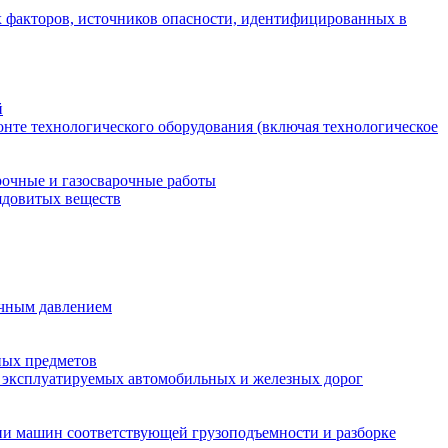
 факторов, источников опасности, идентифицированных в
й
нте технологического оборудования (включая технологическое
рочные и газосварочные работы
ядовитых веществ
очным давлением
ных предметов
и эксплуатируемых автомобильных и железных дорог
ии машин соответствующей грузоподъемности и разборке