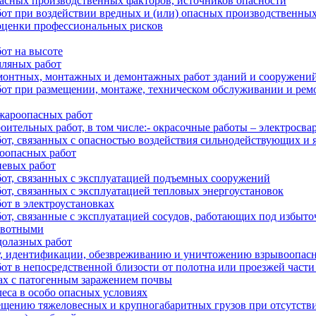
пасных производственных факторов, источников опасности
от при воздействии вредных и (или) опасных производственных
 оценки профессиональных рисков
от на высоте
мляных работ
монтных, монтажных и демонтажных работ зданий и сооружени
от при размещении, монтаже, техническом обслуживании и ремо
жароопасных работ
ительных работ, в том числе:- окрасочные работы – электросва
от, связанных с опасностью воздействия сильнодействующих и 
оопасных работ
невых работ
от, связанных с эксплуатацией подъемных сооружений
т, связанных с эксплуатацией тепловых энергоустановок
от в электроустановках
от, связанные с эксплуатацией сосудов, работающих под избыт
ивотными
долазных работ
у, идентификации, обезвреживанию и уничтожению взрывоопас
от в непосредственной близости от полотна или проезжей част
ках с патогенным заражением почвы
леса в особо опасных условиях
ещению тяжеловесных и крупногабаритных грузов при отсутств