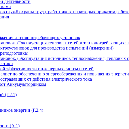
ой деятельности
сками
тов служб охраны труда, работников, на которых приказом работ
вания
абжения и теплопотребляющих установок
тановок. (Эксплуатация тепловых сетей и теплопотребляющих э
ектроустановок для производства испытаний (измерений)
реподготовка)
тановок. (Эксплуатация источников теплоснабжения, тепловых 
гетики
ой эффективности инженерных систем и сетей
лист по обеспечению энергосбережения и повышения энергети
страдавших от действия электрического тока
абот Аккумуляторщиком
 (Г.2.1)
ников энергии (Г.2.4)
сти (А.1)