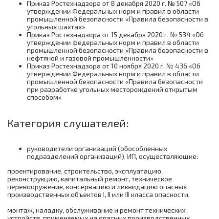
соответствии с нормативными правовыми
Приказ Ростехнадзора от 8 декабря 2020 г. № 507 «Об
в химической, нефтехимической и
Электромеханик по ремонту и
утверждении Федеральных норм и правил в области
актами, содержащими государственные
нефтегазоперерабатывающей
обслуживанию подъемных платформ для
промышленной безопасности «Правила безопасности в
нормативные требования охраны труда
промышленности
инвалидов (подготовка)
угольных шахтах»
Приказ Ростехнадзора от 15 декабря 2020 г. № 534 «Об
Безопасные методы и приемы
Слесарь по ремонту и техническому
утверждении федеральных норм и правил в области
выполнения работ в ОЗП
промышленной безопасности «Правила безопасности в
обслуживанию гидрооборудования
нефтяной и газовой промышленности»
грузоподъемных машин (переподготока)
Приказ Ростехнадзора от 10 ноября 2020 г. № 436 «Об
утверждении Федеральных норм и правил в области
промышленной безопасности «Правила безопасности
при разработке угольных месторождений открытым
способом»
Категория слушателей:
руководители организаций (обособленных
подразделений организаций), ИП, осуществляющие:
проектирование, строительство, эксплуатацию,
реконструкцию, капитальный ремонт, техническое
перевооружение, консервацию и ликвидацию опасных
производственных объектов I, II или III класса опасности,
монтаж, наладку, обслуживание и ремонт технических
устройств, применяемых на опасных производственных