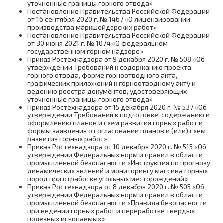
уточненные границы горного отвода»
элементарный фосфор (Б.1.14)
автогидроподъемника (переподготовка)
Безопасные методы и приемы работ по
Постановление Правительства Российской Федерации
перемещению тяжеловесных и
Изготовление, монтаж (демонтаж),
от 16 сентября 2020 г. № 1467 «О лицензировании
Опасные производственные объекты
крупногабаритных грузов при отсутствии
Машинист крана-манипулятора
обслуживание и ремонт (реконструкция) с
производства маркшейдерских работ»
производств боеприпасов и спецхимии
машин соответствующей
(подготовка)
Постановление Правительства Российской Федерации
применением сварки и наладка
(Б.1.15)
грузоподъемности и разборке
от 30 июня 2021 г. № 1074 «О федеральном
оборудования, работающего под
государственном горном надзоре»
покосившихся и опасных (неправильно
избыточным давлением, используемого
Машинист крана-манипулятора
Приказ Ростехнадзора от 9 декабря 2020 г. № 508 «Об
уложенных) штабелей круглых
на опасных производственных объектах
Эксплуатация объектов
(переподготовка)
утверждении Требований к содержанию проекта
лесоматериалов
(Б.8.6.2)
маслоэкстракционных производств и
горного отвода, форме горноотводного акта,
производств гидрогенизации жиров
графических приложений к горноотводному акту и
Машинист подъемника строительного
(Б.1.16)
Безопасные методы и приемы работ с
Наполнение, техническое
ведению реестра документов, удостоверяющих
(подготовка)
радиоактивными веществами и
освидетельствование и ремонт баллонов
уточненные границы горного отвода»
источниками ионизирующих излучений
для хранения и транспортирования
Приказ Ростехнадзора от 15 декабря 2020 г. № 537 «Об
Производство и потребление продуктов
Машинист автовышки и
утверждении Требований к подготовке, содержанию и
сжатых, сжиженных и растворенных под
разделения воздуха (Б.1.17)
автогидроподъемника (подготовка)
оформлению планов и схем развития горных работ и
давлением газов, применяемых на
Безопасные методы и приемы работ с
формы заявления о согласовании планов и (или) схем
опасных производственных объектах
ручным инструментом, в том числе с
Эксплуатация опасных производственных
развития горных работ»
(Б.8.7)
Слесарь по ремонту и обслуживанию
пиротехническим
объектовпроизводства шин,
Приказ Ростехнадзора от 10 декабря 2020 г. № 515 «Об
перегрузочных машин (подготовка)
резинотехнических и латексных изделий
утверждении Федеральных норм и правил в области
Требования промышленной безопасности
(Б.1.18)
промышленной безопасности «Инструкция по прогнозу
Безопасные методы и приемы работ в
к оборудованию, работающему под
динамических явлений и мониторингу массива горных
Машинист подъемника строительного
театрах
давлением
пород при отработке угольных месторождений»
(переподготовка)
Химически опасные производственные
Приказ Ростехнадзора от 8 декабря 2020 г. № 505 «Об
объекты наземных складов жидкого
Безопасные методы и приемы
утверждении Федеральных норм и правил в области
аммиака (Б.1.19)
Машинист монорельсовых тележек,
выполнения работ повышенной опасности,
промышленной безопасности «Правила безопасности
электроталей, кран-балок (подготовка)
к которым предъявляются
при ведении горных работ и переработке твердых
дополнительные требования в
полезных ископаемых»
Требования промышленной безопасности