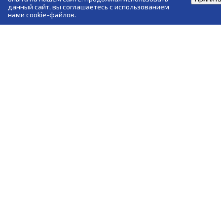
данный сайт, вы соглашаетесь с использованием
нами cookie-файлов.
ЧОУ ДПО "Учебный центр "ПРОГРЕСС" реализует программы
профессионального обучения и дополнительного
профессионального образования по нормативно-правовым
документам Ростехнадзора, Министерства транспорта,
Министерства труда и МЧС.
© 2007-2026 ЧОУ ДПО "Учебный центр "ПРОГРЕСС"
progress-u@yandex.ru
+7 (812) 380-04-17
+7 (812) 380-04-19
+7 (812) 380-04-21
+7 (812) 380-13-98
89119232740
89119232741