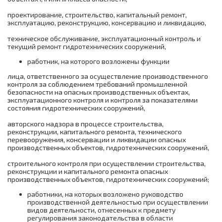
соответствии с нормативными правовыми
в химической, нефтехимической и
Электромеханик по ремонту и
актами, содержащими государственные
нефтегазоперерабатывающей
обслуживанию подъемных платформ для
проектирование, строительство, капитальный ремонт,
нормативные требования охраны труда
промышленности
инвалидов (подготовка)
эксплуатацию, реконструкцию, консервацию и ликвидацию,
техническое обслуживание, эксплуатационный контроль и
Безопасные методы и приемы
Слесарь по ремонту и техническому
текущий ремонт гидротехнических сооружений,
выполнения работ в ОЗП
обслуживанию гидрооборудования
грузоподъемных машин (переподготока)
работник, на которого возложены функции
лица, ответственного за осуществление производственного
контроля за соблюдением требований промышленной
безопасности на опасных производственных объектах,
эксплуатационного контроля и контроля за показателями
состояния гидротехнических сооружений,
авторского надзора в процессе строительства,
реконструкции, капитального ремонта, технического
перевооружения, консервации и ликвидации опасных
производственных объектов, гидротехнических сооружений,
строительного контроля при осуществлении строительства,
реконструкции и капитального ремонта опасных
производственных объектов, гидротехнических сооружений;
работники, на которых возложено руководство
производственной деятельностью при осуществлении
видов деятельности, отнесенных к предмету
регулирования законодательства в области