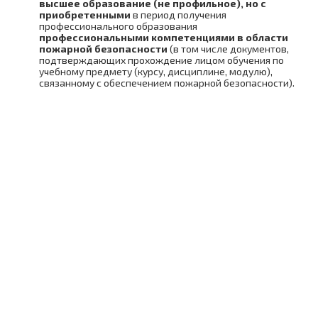
в химической, нефтехимической и
Электромеханик по ремонту и
высшее образование
(не профильное), но с
актами, содержащими государственные
нефтегазоперерабатывающей
обслуживанию подъемных платформ для
приобретенными
в период получения
нормативные требования охраны труда
промышленности
инвалидов (подготовка)
профессионального образования
профессиональными компетенциями в области
пожарной безопасности
(в том числе документов,
Безопасные методы и приемы
Слесарь по ремонту и техническому
подтверждающих прохождение лицом обучения по
выполнения работ в ОЗП
обслуживанию гидрооборудования
учебному предмету (курсу, дисциплине, модулю),
грузоподъемных машин (переподготока)
связанному с обеспечением пожарной безопасности).