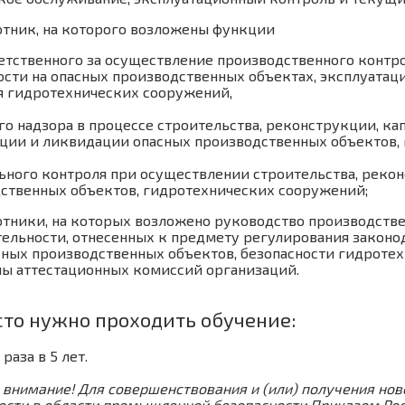
отник, на которого возложены функции
ветственного за осуществление производственного конт
ости на опасных производственных объектах, эксплуатац
я гидротехнических сооружений,
го надзора в процессе строительства, реконструкции, ка
ции и ликвидации опасных производственных объектов,
ьного контроля при осуществлении строительства, реко
ственных объектов, гидротехнических сооружений;
отники, на которых возложено руководство производств
тельности, отнесенных к предмету регулирования законо
сных производственных объектов, безопасности гидроте
ны аттестационных комиссий организаций.
сто нужно проходить обучение:
 раза в 5 лет.
 внимание! Для совершенствования и (или) получения но
ости в области промышленной безопасности Приказом Рост