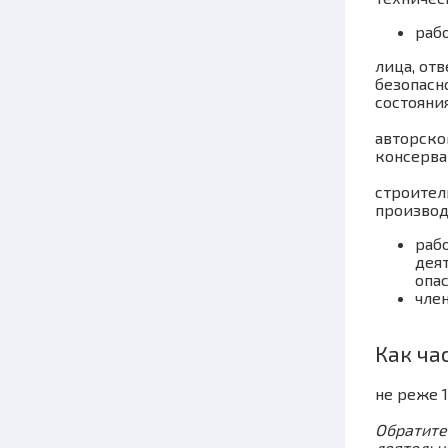
раб
лица, от
безопасн
состояни
авторско
консерва
строител
производ
раб
дея
опа
чле
Как ча
не реже 1
Обратите
деятельн