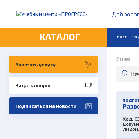
Добросов
КАТАЛОГ
О НАС
СВЕ
Главная
Заказать услугу
Задать вопрос
подгот
Разв
Подписаться на новости
Код:
03
Докуме
уведомл