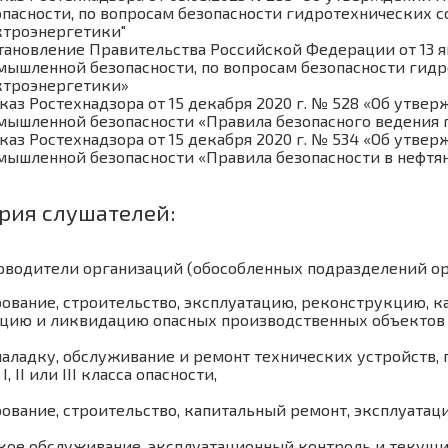
опасности, по вопросам безопасности гидротехнических с
ктроэнергетики"
ановление Правительства Российской Федерации от 13 янв
мышленной безопасности, по вопросам безопасности гидр
ктроэнергетики»
каз Ростехнадзора от 15 декабря 2020 г. № 528 «Об утве
мышленной безопасности «Правила безопасного ведения г
каз Ростехнадзора от 15 декабря 2020 г. № 534 «Об утве
мышленной безопасности «Правила безопасности в нефтя
рия слушателей:
оводители организаций (обособленных подразделений ор
ование, строительство, эксплуатацию, реконструкцию, 
цию и ликвидацию опасных производственных объектов I, I
наладку, обслуживание и ремонт технических устройств
, II или III класса опасности,
ование, строительство, капитальный ремонт, эксплуата
кое обслуживание, эксплуатационный контроль и текущ