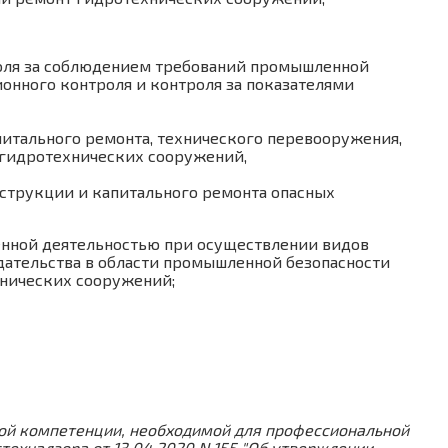
роля за соблюдением требований промышленной
ионного контроля и контроля за показателями
питального ремонта, технического перевооружения,
 гидротехнических сооружений,
нструкции и капитального ремонта опасных
енной деятельностью при осуществлении видов
дательства в области промышленной безопасности
хнических сооружений;
вой компетенции, необходимой для профессиональной
ехнадзора от 13.04.2020 N 155 "Об утверждении