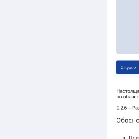
О курсе
Настояща
по облас
Б.2.6 – 
Обосно
При