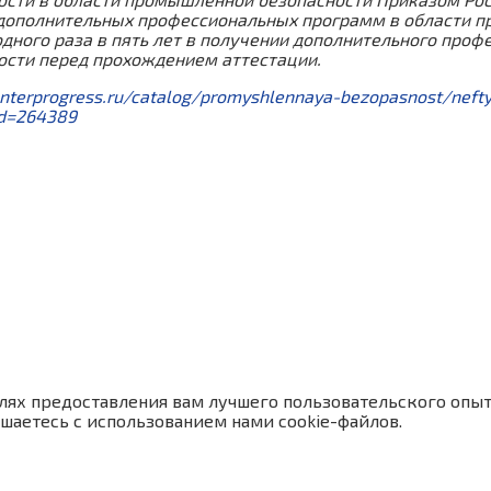
дополнительных профессиональных программ в области п
одного раза в пять лет в получении дополнительного про
ости перед прохождением аттестации.
enterprogress.ru/catalog/promyshlennaya-bezopasnost/nef
id=264389
лях предоставления вам лучшего пользовательского опыт
шаетесь с использованием нами cookie-файлов.