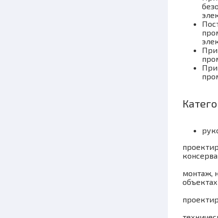
без
эле
Пост
про
эле
При
про
При
про
Катего
рук
проектир
консерва
монтаж, 
объектах I
проектир
техничес