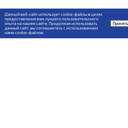
Данный веб-сайт использует cookie-файлы в целях
предоставления вам лучшего пользовательского
опыта на нашем сайте. Продолжая использовать
Принят
данный сайт, вы соглашаетесь с использованием
нами cookie-файлов.
ЧОУ ДПО "Учебный центр "ПРОГРЕСС" реализует программы
профессионального обучения и дополнительного
профессионального образования по нормативно-правовым
документам Ростехнадзора, Министерства транспорта,
Министерства труда и МЧС.
© 2007-2026 ЧОУ ДПО "Учебный центр "ПРОГРЕСС"
progress-u@yandex.ru
+7 (812) 380-04-17
+7 (812) 380-04-19
+7 (812) 380-04-21
+7 (812) 380-13-98
89119232740
89119232741
89119233770
Санкт-Петербург
ул. Комиссара Смирнова, дом 15, литера А
офисы: 402, 403, 404, 407, 427, 428