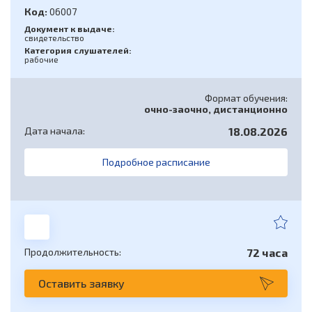
в химической, нефтехимической и
Электромеханик по ремонту и
актами, содержащими государственные
Код:
06007
нефтегазоперерабатывающей
обслуживанию подъемных платформ для
нормативные требования охраны труда
промышленности
инвалидов (подготовка)
Документ к выдаче:
свидетельство
Безопасные методы и приемы
Категория слушателей:
Слесарь по ремонту и техническому
рабочие
выполнения работ в ОЗП
обслуживанию гидрооборудования
грузоподъемных машин (переподготока)
Формат обучения:
очно-заочно, дистанционно
Дата начала:
18.08.2026
Подробное расписание
Продолжительность:
72 часа
Оставить заявку