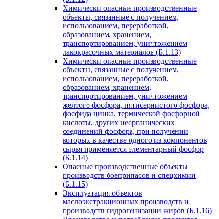
Химически опасные производственные
объекты, связанные с получением,
использованием, переработкой,
образованием, хранением,
транспортированием, уничтожением
лакокрасочных материалов (Б.1.13)
Химически опасные производственные
объекты, связанные с получением,
использованием, переработкой,
образованием, хранением,
транспортированием, уничтожением
желтого фосфора, пятисернистого фосфора,
фосфида цинка, термической фосфорной
кислоты, других неорганических
соединений фосфора, при получении
которых в качестве одного из компонентов
сырья применяется элементарный фосфор
(Б.1.14)
Опасные производственные объекты
производств боеприпасов и спецхимии
(Б.1.15)
Эксплуатация объектов
маслоэкстракционных производств и
производств гидрогенизации жиров (Б.1.16)