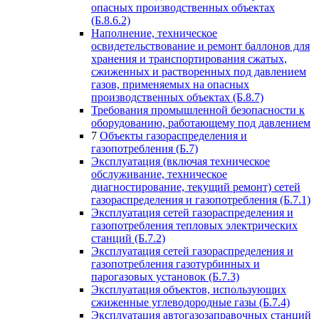
опасных производственных объектах
(Б.8.6.2)
Наполнение, техническое
освидетельствование и ремонт баллонов для
хранения и транспортирования сжатых,
сжиженных и растворенных под давлением
газов, применяемых на опасных
производственных объектах (Б.8.7)
Требования промышленной безопасности к
оборудованию, работающему под давлением
7
Объекты газораспределения и
газопотребления (Б.7)
Эксплуатация (включая техническое
обслуживание, техническое
диагностирование, текущий ремонт) сетей
газораспределения и газопотребления (Б.7.1)
Эксплуатация сетей газораспределения и
газопотребления тепловых электрических
станций (Б.7.2)
Эксплуатация сетей газораспределения и
газопотребления газотурбинных и
парогазовых установок (Б.7.3)
Эксплуатация объектов, использующих
сжиженные углеводородные газы (Б.7.4)
Эксплуатация автогазозаправочных станций