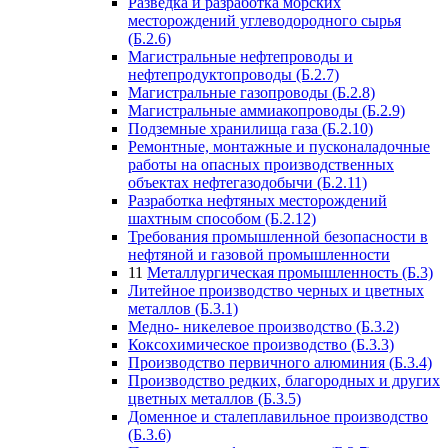
Разведка и разработка морских
месторождений углеводородного сырья
(Б.2.6)
Магистральные нефтепроводы и
нефтепродуктопроводы (Б.2.7)
Магистральные газопроводы (Б.2.8)
Магистральные аммиакопроводы (Б.2.9)
Подземные хранилища газа (Б.2.10)
Ремонтные, монтажные и пусконаладочные
работы на опасных производственных
объектах нефтегазодобычи (Б.2.11)
Разработка нефтяных месторождений
шахтным способом (Б.2.12)
Требования промышленной безопасности в
нефтяной и газовой промышленности
11
Металлургическая промышленность (Б.3)
Литейное производство черных и цветных
металлов (Б.3.1)
Медно- никелевое производство (Б.3.2)
Коксохимическое производство (Б.3.3)
Производство первичного алюминия (Б.3.4)
Производство редких, благородных и других
цветных металлов (Б.3.5)
Доменное и сталеплавильное производство
(Б.3.6)