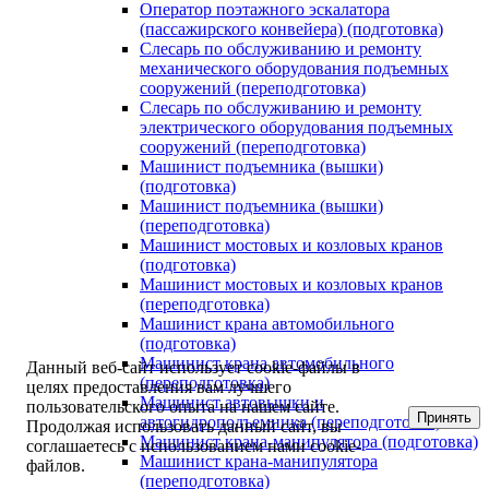
Оператор поэтажного эскалатора
(пассажирского конвейера) (подготовка)
Слесарь по обслуживанию и ремонту
механического оборудования подъемных
сооружений (переподготовка)
Слесарь по обслуживанию и ремонту
электрического оборудования подъемных
сооружений (переподготовка)
Машинист подъемника (вышки)
(подготовка)
Машинист подъемника (вышки)
(переподготовка)
Машинист мостовых и козловых кранов
(подготовка)
Машинист мостовых и козловых кранов
(переподготовка)
Машинист крана автомобильного
(подготовка)
Машинист крана автомобильного
Данный веб-сайт использует cookie-файлы в
(переподготовка)
целях предоставления вам лучшего
Машинист автовышки и
пользовательского опыта на нашем сайте.
Принять
автогидроподъемника (переподготовка)
Продолжая использовать данный сайт, вы
Машинист крана-манипулятора (подготовка)
соглашаетесь с использованием нами cookie-
Машинист крана-манипулятора
файлов.
(переподготовка)