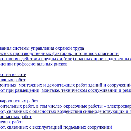
ания системы управления охраной труда
пасных производственных факторов, источников опасности
от при воздействии вредных и (или) опасных производственных
 оценки профессиональных рисков
от на высоте
мляных работ
монтных, монтажных и демонтажных работ зданий и сооружени
от при размещении, монтаже, техническом обслуживании и ремо
жароопасных работ
ительных работ, в том числе:- окрасочные работы – электросва
от, связанных с опасностью воздействия сильнодействующих и 
оопасных работ
невых работ
от, связанных с эксплуатацией подъемных сооружений