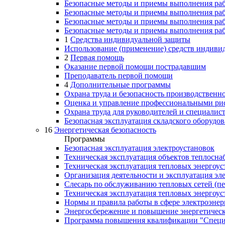
Безопасные методы и приемы выполнения раб
Безопасные методы и приемы выполнения раб
Безопасные методы и приемы выполнения раб
Безопасные методы и приемы выполнения рабо
1
Средства индивидуальной защиты
Использование (применение) средств индиви
2
Первая помощь
Оказание первой помощи пострадавшим
Преподаватель первой помощи
4
Дополнительные программы
Охрана труда и безопасность производственн
Оценка и управление профессиональными ри
Охрана труда для руководителей и специалис
Безопасная эксплуатация складского оборудо
16
Энергетическая безопасность
Программы
Безопасная эксплуатация электроустановок
Техническая эксплуатация объектов теплосн
Техническая эксплуатация тепловых энергоус
Организация деятельности и эксплуатация эл
Слесарь по обслуживанию тепловых сетей (пе
Техническая эксплуатация тепловых энергоус
Нормы и правила работы в сфере электроэнер
Энергосбережение и повышение энергетическ
Программа повышения квалификации "Специа