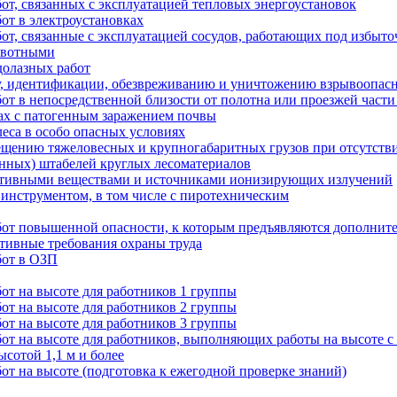
т, связанных с эксплуатацией тепловых энергоустановок
от в электроустановках
от, связанные с эксплуатацией сосудов, работающих под избыт
ивотными
долазных работ
у, идентификации, обезвреживанию и уничтожению взрывоопас
от в непосредственной близости от полотна или проезжей част
ках с патогенным заражением почвы
леса в особо опасных условиях
ещению тяжеловесных и крупногабаритных грузов при отсутств
нных) штабелей круглых лесоматериалов
активными веществами и источниками ионизирующих излучений
инструментом, в том числе с пиротехническим
от повышенной опасности, к которым предъявляются дополнит
тивные требования охраны труда
бот в ОЗП
от на высоте для работников 1 группы
от на высоте для работников 2 группы
от на высоте для работников 3 группы
т на высоте для работников, выполняющих работы на высоте с
сотой 1,1 м и более
т на высоте (подготовка к ежегодной проверке знаний)