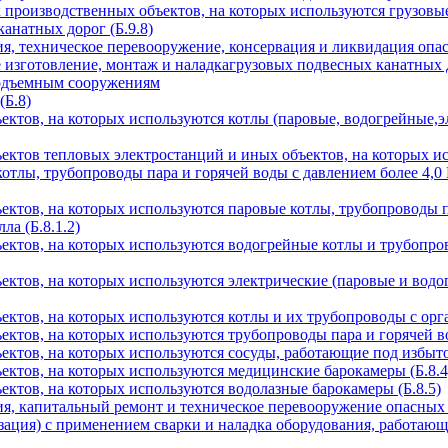
производственных объектов, на которых используются грузовые
анатных дорог (Б.9.8)
ия, техническое перевооружение, консервация и ликвидация опа
 изготовление, монтаж и наладкагрузовых подвесных канатных д
одъемным сооружениям
(Б.8)
ктов, на которых используются котлы (паровые, водогрейные,э
ектов тепловых электростанций и иных объектов, на которых и
котлы, трубопроводы пара и горячей воды с давлением более 4,0
ктов, на которых используются паровые котлы, трубопроводы па
а (Б.8.1.2)
ктов, на которых используются водогрейные котлы и трубопров
ктов, на которых используются электрические (паровые и водог
ктов, на которых используются котлы и их трубопроводы с орг
ктов, на которых используются трубопроводы пара и горячей во
ктов, на которых используются сосуды, работающие под избыто
ктов, на которых используются медицинские барокамеры (Б.8.4
ктов, на которых используются водолазные барокамеры (Б.8.5)
ия, капитальный ремонт и техническое перевооружение опасных
зация) с применением сварки и наладка оборудования, работаю