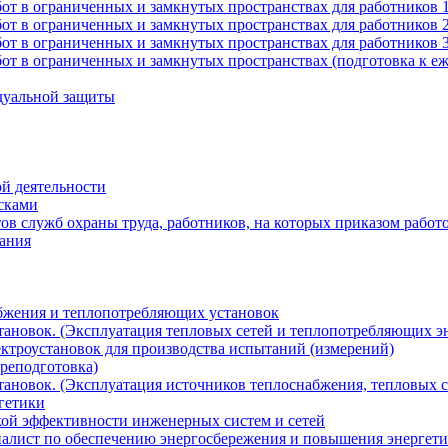
от в ограниченных и замкнутых пространствах для работников 
от в ограниченных и замкнутых пространствах для работников 
от в ограниченных и замкнутых пространствах для работников 
т в ограниченных и замкнутых пространствах (подготовка к еж
дуальной защиты
ой деятельности
сками
тов служб охраны труда, работников, на которых приказом работ
вания
абжения и теплопотребляющих установок
тановок. (Эксплуатация тепловых сетей и теплопотребляющих э
ектроустановок для производства испытаний (измерений)
реподготовка)
тановок. (Эксплуатация источников теплоснабжения, тепловых 
гетики
ой эффективности инженерных систем и сетей
лист по обеспечению энергосбережения и повышения энергети