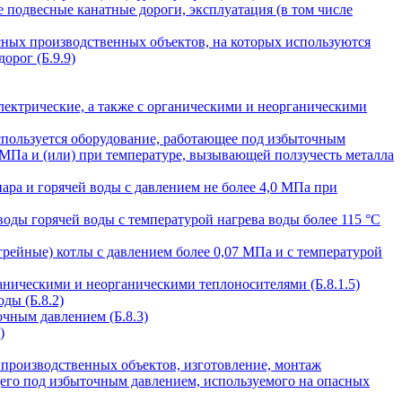
 подвесные канатные дороги, эксплуатация (в том числе
сных производственных объектов, на которых используются
орог (Б.9.9)
лектрические, а также с органическими и неорганическими
спользуется оборудование, работающее под избыточным
 МПа и (или) при температуре, вызывающей ползучесть металла
ра и горячей воды с давлением не более 4,0 МПа при
оды горячей воды с температурой нагрева воды более 115 °C
рейные) котлы с давлением более 0,07 МПа и с температурой
аническими и неорганическими теплоносителями (Б.8.1.5)
ды (Б.8.2)
чным давлением (Б.8.3)
)
 производственных объектов, изготовление, монтаж
щего под избыточным давлением, используемого на опасных