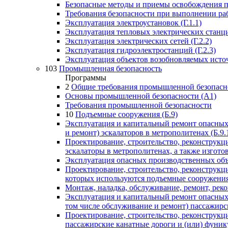
Безопасные методы и приемы освобождения по
Требования безопасности при выполнении р
Эксплуатация электроустановок (Г.1.1)
Эксплуатация тепловых электрических станций
Эксплуатация электрических сетей (Г.2.2)
Эксплуатация гидроэлектростанций (Г.2.3)
Эксплуатация объектов возобновляемых источ
103
Промышленная безопасность
Программы
2
Общие требования промышленной безопасно
Основы промышленной безопасности (А1)
Требования промышленной безопасности
10
Подъемные сооружения (Б.9)
Эксплуатация и капитальный ремонт опасных 
и ремонт) эскалаторов в метрополитенах (Б.9.
Проектирование, строительство, реконструкц
эскалаторы в метрополитенах, а также изготов
Эксплуатация опасных производственных объе
Проектирование, строительство, реконструкц
которых используются подъемные сооружения 
Монтаж, наладка, обслуживание, ремонт, рек
Эксплуатация и капитальный ремонт опасных 
том числе обслуживание и ремонт) пассажирск
Проектирование, строительство, реконструкц
пассажирские канатные дороги и (или) фунику