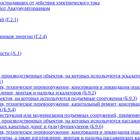
страдавших от действия электрического тока
абот Аккумуляторщиком
 (Г.2.1)
ников энергии (Г.2.4)
сти (А.1)
производственных объектов, на которых используются эскалато
1)
ия, техническое перевооружение, консервация и ликвидация опа
ление, монтаж и наладка эскалаторов (Б.9.2)
ктов, на которых используются подъемные сооружения (Б.9.3)
ия, техническое перевооружение, капитальный ремонт, консерва
(Б.9.4)
онструкция или модернизация подъемных сооружений, применяем
производственных объектов, на которых используются пассажир
их канатных дорог и (или) фуникулеров (Б.9.6)
ия, техническое перевооружение, консервация и ликвидация опа
леры, а также изготовление, монтаж и наладка пассажирских кан