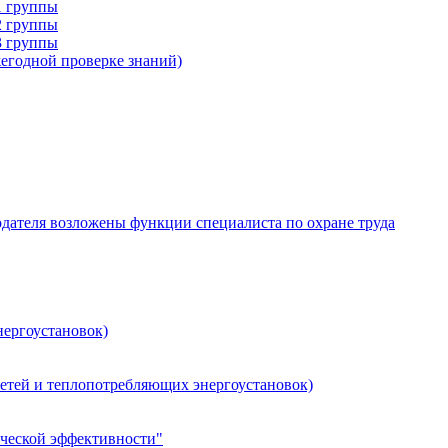
1 группы
2 группы
3 группы
егодной проверке знаний)
одателя возложены функции специалиста по охране труда
нергоустановок)
сетей и теплопотребляющих энергоустановок)
ческой эффективности"