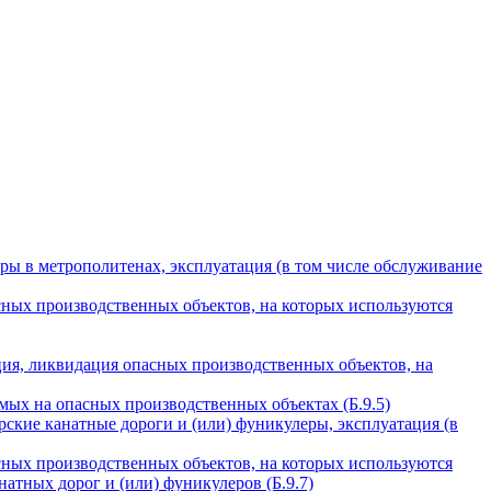
ры в метрополитенах, эксплуатация (в том числе обслуживание
сных производственных объектов, на которых используются
ция, ликвидация опасных производственных объектов, на
ых на опасных производственных объектах (Б.9.5)
ские канатные дороги и (или) фуникулеры, эксплуатация (в
сных производственных объектов, на которых используются
атных дорог и (или) фуникулеров (Б.9.7)