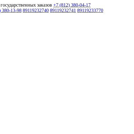
государственных заказов
+7 (812) 380-04-17
) 380-13-98
89119232740
89119232741
89119233770