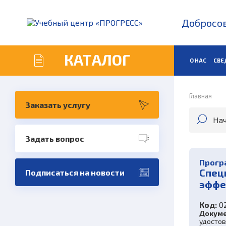
Добросов
КАТАЛОГ
О НАС
СВЕ
Главная
Заказать услугу
Задать вопрос
Прогр
Спец
Подписаться на новости
эффе
Код:
0
Докуме
удосто