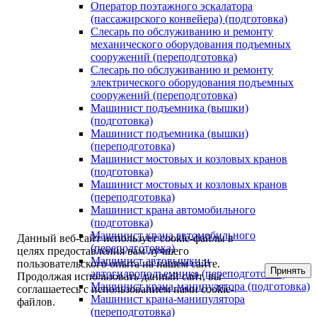
Оператор поэтажного эскалатора
(пассажирского конвейера) (подготовка)
Слесарь по обслуживанию и ремонту
механического оборудования подъемных
сооружений (переподготовка)
Слесарь по обслуживанию и ремонту
электрического оборудования подъемных
сооружений (переподготовка)
Машинист подъемника (вышки)
(подготовка)
Машинист подъемника (вышки)
(переподготовка)
Машинист мостовых и козловых кранов
(подготовка)
Машинист мостовых и козловых кранов
(переподготовка)
Машинист крана автомобильного
(подготовка)
Машинист крана автомобильного
Данный веб-сайт использует cookie-файлы в
(переподготовка)
целях предоставления вам лучшего
Машинист автовышки и
пользовательского опыта на нашем сайте.
Принять
автогидроподъемника (переподготовка)
Продолжая использовать данный сайт, вы
Машинист крана-манипулятора (подготовка)
соглашаетесь с использованием нами cookie-
Машинист крана-манипулятора
файлов.
(переподготовка)