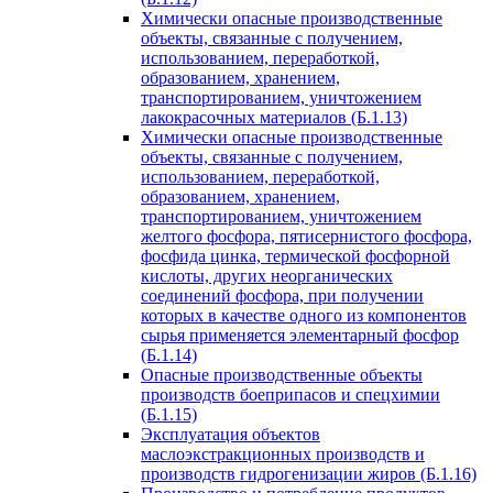
Химически опасные производственные
объекты, связанные с получением,
использованием, переработкой,
образованием, хранением,
транспортированием, уничтожением
лакокрасочных материалов (Б.1.13)
Химически опасные производственные
объекты, связанные с получением,
использованием, переработкой,
образованием, хранением,
транспортированием, уничтожением
желтого фосфора, пятисернистого фосфора,
фосфида цинка, термической фосфорной
кислоты, других неорганических
соединений фосфора, при получении
которых в качестве одного из компонентов
сырья применяется элементарный фосфор
(Б.1.14)
Опасные производственные объекты
производств боеприпасов и спецхимии
(Б.1.15)
Эксплуатация объектов
маслоэкстракционных производств и
производств гидрогенизации жиров (Б.1.16)