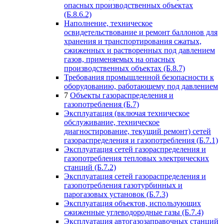
опасных производственных объектах
(Б.8.6.2)
Наполнение, техническое
освидетельствование и ремонт баллонов для
хранения и транспортирования сжатых,
сжиженных и растворенных под давлением
газов, применяемых на опасных
производственных объектах (Б.8.7)
Требования промышленной безопасности к
оборудованию, работающему под давлением
7
Объекты газораспределения и
газопотребления (Б.7)
Эксплуатация (включая техническое
обслуживание, техническое
диагностирование, текущий ремонт) сетей
газораспределения и газопотребления (Б.7.1)
Эксплуатация сетей газораспределения и
газопотребления тепловых электрических
станций (Б.7.2)
Эксплуатация сетей газораспределения и
газопотребления газотурбинных и
парогазовых установок (Б.7.3)
Эксплуатация объектов, использующих
сжиженные углеводородные газы (Б.7.4)
Эксплуатация автогазозаправочных станций