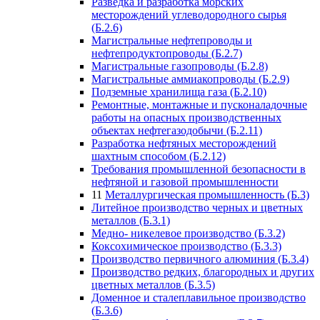
Разведка и разработка морских
месторождений углеводородного сырья
(Б.2.6)
Магистральные нефтепроводы и
нефтепродуктопроводы (Б.2.7)
Магистральные газопроводы (Б.2.8)
Магистральные аммиакопроводы (Б.2.9)
Подземные хранилища газа (Б.2.10)
Ремонтные, монтажные и пусконаладочные
работы на опасных производственных
объектах нефтегазодобычи (Б.2.11)
Разработка нефтяных месторождений
шахтным способом (Б.2.12)
Требования промышленной безопасности в
нефтяной и газовой промышленности
11
Металлургическая промышленность (Б.3)
Литейное производство черных и цветных
металлов (Б.3.1)
Медно- никелевое производство (Б.3.2)
Коксохимическое производство (Б.3.3)
Производство первичного алюминия (Б.3.4)
Производство редких, благородных и других
цветных металлов (Б.3.5)
Доменное и сталеплавильное производство
(Б.3.6)